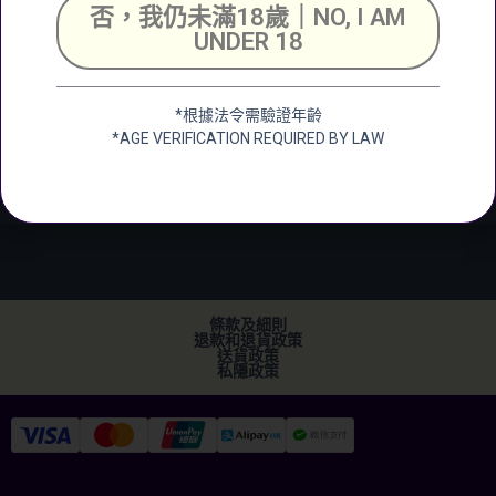
號舖
否，我仍未滿18歲｜NO, I AM
Unit 2, G/F, Shing
UNDER 18
Chuen Industrial
Building, 25 Shing
Wan Road, Tai Wai,
*根據法令需驗證年齡
New Territerory
*AGE VERIFICATION REQUIRED BY LAW
加微信
+852 2682 6366
info@ckwines.com.hk
條款及細則
退款和退貨政策
送貨政策
私隱政策