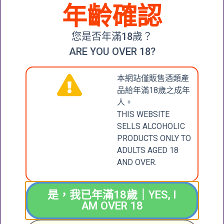
年齡確認
BODEGAS
FAUSTINO I
GRAN
您是否年滿18歲？
RESERVA
2010
ARE YOU OVER 18?
$
368.00
本網站僅販售酒類產
加入購物車
品給年滿18歲之成年
人。
THIS WEBSITE
SELLS ALCOHOLIC
CONTACT
張記國際洋酒有限公
PRODUCTS ONLY TO
司
ADULTS AGED 18
US
CHEUNG KEE
AND OVER.
INTERNATIONAL
聯絡我們
WINES LIMITED
是，我已年滿18歲｜YES, I
新界大圍成運道25-27
AM OVER 18
號成全工業大廈地下2
+852 6388 4444