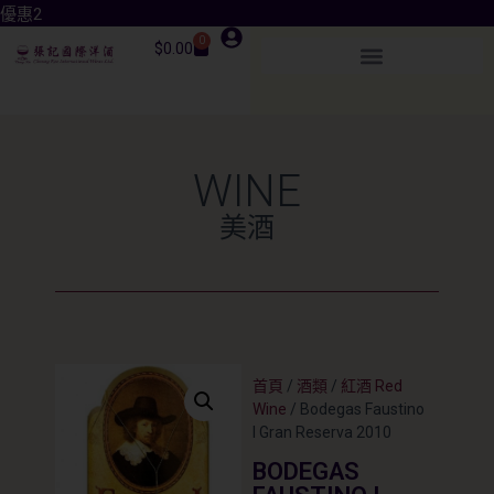
優惠3
0
$
0.00
WINE
美酒
首頁
/
酒類
/
紅酒 Red
Wine
/ Bodegas Faustino
I Gran Reserva 2010
BODEGAS