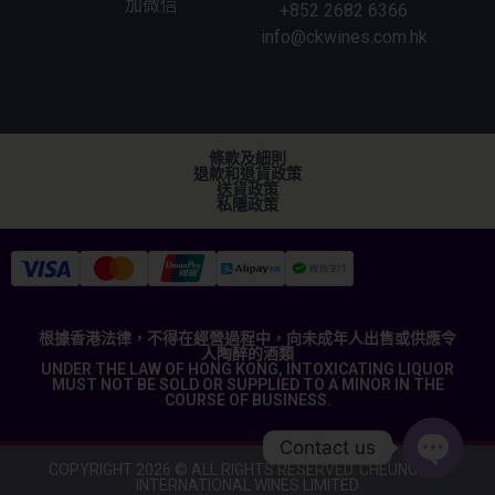
加微信
+852 2682 6366
info@ckwines.com.hk
條款及細則
退款和退貨政策
送貨政策
私隱政策
根據香港法律，不得在經營過程中，向未成年人出售或供應令
人陶醉的酒類
UNDER THE LAW OF HONG KONG, INTOXICATING LIQUOR
MUST NOT BE SOLD OR SUPPLIED TO A MINOR IN THE
COURSE OF BUSINESS.
Contact us
COPYRIGHT 2026 © ALL RIGHTS RESERVED. CHEUNG KEE
INTERNATIONAL WINES LIMITED
Open c