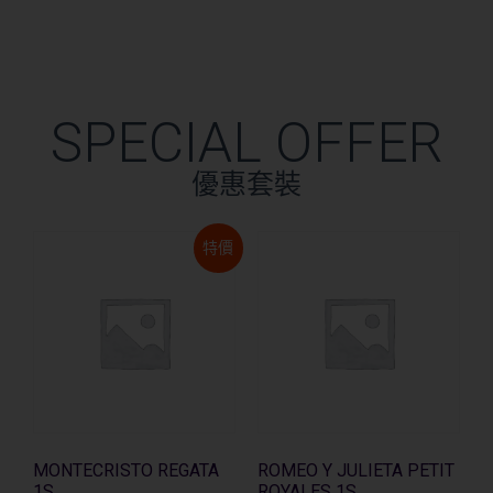
SPECIAL OFFER
優惠套裝
特價
MONTECRISTO REGATA
ROMEO Y JULIETA PETIT
1S
ROYALES 1S