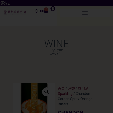
優惠3
0
$
0.00
WINE
美酒
首頁
/
酒類
/
氣泡酒
Sparkling
/ Chandon
Garden Spritz Orange
Bitters