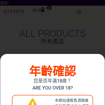
優惠2
0
$
0.00
ALL PRODUCTS
所有產品
年齡確認
您是否年滿18歲？
CONTACT
張記國際洋酒有限公
ARE YOU OVER 18?
司
US
CHEUNG KEE
本網站僅販售酒類產
INTERNATIONAL
聯絡我們