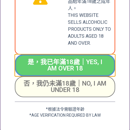
品給年滿18歲之成年
WINES LIMITED
人。
新界大圍成運道25-27
THIS WEBSITE
號成全工業大廈地下2
SELLS ALCOHOLIC
+852 6388 4444
號舖
PRODUCTS ONLY TO
Unit 2, G/F, Shing
ADULTS AGED 18
Chuen Industrial
AND OVER.
Building, 25 Shing
Wan Road, Tai Wai,
是，我已年滿18歲｜YES, I
New Territerory
AM OVER 18
加微信
+852 2682 6366
info@ckwines.com.hk
否，我仍未滿18歲｜NO, I AM
UNDER 18
*根據法令需驗證年齡
條款及細則
*AGE VERIFICATION REQUIRED BY LAW
退款和退貨政策
送貨政策
私隱政策