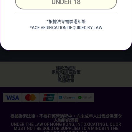
UNDER 18
Building, 25 Shing
Wan Road, Tai Wai,
New Territerory
*根據法令需驗證年齡
加微信
*AGE VERIFICATION REQUIRED BY LAW
+852 2682 6366
info@ckwines.com.hk
條款及細則
退款和退貨政策
送貨政策
私隱政策
根據香港法律，不得在經營過程中，向未成年人出售或供應令
人陶醉的酒類
UNDER THE LAW OF HONG KONG, INTOXICATING LIQUOR
MUST NOT BE SOLD OR SUPPLIED TO A MINOR IN THE