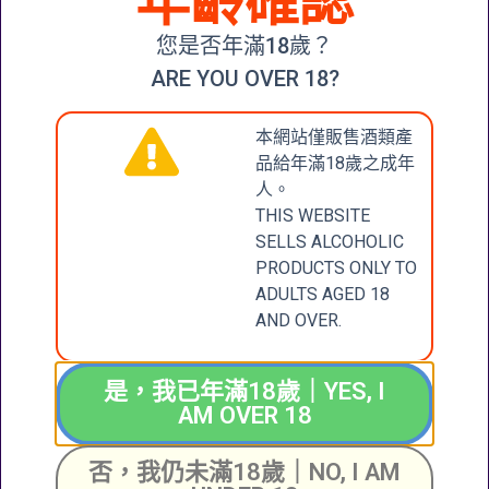
年齡確認
您是否年滿18歲？
It seems we can't find what you're looking for.
ARE YOU OVER 18?
本網站僅販售酒類產
品給年滿18歲之成年
人。
THIS WEBSITE
CONTACT
張記國際洋酒有限公
SELLS ALCOHOLIC
司
US
PRODUCTS ONLY TO
CHEUNG KEE
ADULTS AGED 18
INTERNATIONAL
聯絡我們
AND OVER.
WINES LIMITED
新界大圍成運道25-27
是，我已年滿18歲｜YES, I
號成全工業大廈地下2
+852 6388 4444
AM OVER 18
號舖
Unit 2, G/F, Shing
否，我仍未滿18歲｜NO, I AM
Chuen Industrial