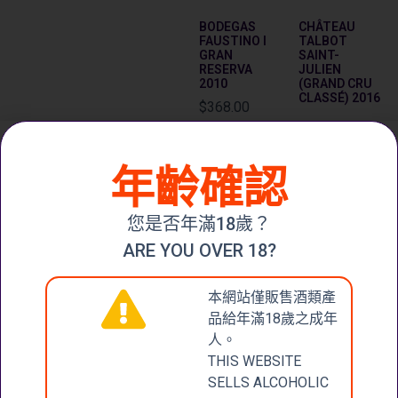
BODEGAS
CHÂTEAU
FAUSTINO I
TALBOT
GRAN
SAINT-
RESERVA
JULIEN
2010
(GRAND CRU
CLASSÉ) 2016
$
368.00
查看內容
加入購物車
年齡確認
您是否年滿18歲？
ARE YOU OVER 18?
本網站僅販售酒類產
DOMAINE DE
MOULIN DE
LA JANASSE
DUHART
品給年滿18歲之成年
CÔTES DU
PAUILLAC
人。
RHÔNE
DOMAINES
VILLAGES
BARONS DE
THIS WEBSITE
TERRE
ROTHSCHILD
SELLS ALCOHOLIC
D’ARGILE
(LAFITE) 2014