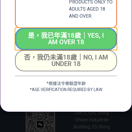
2018
PRODUCTS ONLY TO
$
500.00
$
308.00
ADULTS AGED 18
AND OVER.
加入購物車
加入購物車
是，我已年滿18歲｜YES, I
AM OVER 18
CONTACT
張記國際洋酒有限公
否，我仍未滿18歲｜NO, I AM
司
US
UNDER 18
CHEUNG KEE
INTERNATIONAL
聯絡我們
WINES LIMITED
*根據法令需驗證年齡
*AGE VERIFICATION REQUIRED BY LAW
新界大圍成運道25-27
號成全工業大廈地下2
+852 6388 4444
號舖
Unit 2, G/F, Shing
Chuen Industrial
Building, 25 Shing