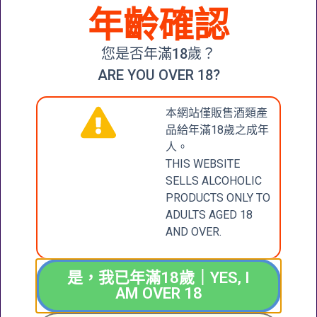
NUN
年齡確認
RIVANER
2020
BLUE NUN
$
188.00
您是否年滿18歲？
GEWÜRZTRAMINER
2020
ARE YOU OVER 18?
加入購物
$
188.00
車
本網站僅販售酒類產
加入購物車
品給年滿18歲之成年
人。
THIS WEBSITE
SELLS ALCOHOLIC
CONTACT
張記國際洋酒有限公
PRODUCTS ONLY TO
司
ADULTS AGED 18
US
CHEUNG KEE
AND OVER.
INTERNATIONAL
聯絡我們
WINES LIMITED
是，我已年滿18歲｜YES, I
新界大圍成運道25-27
AM OVER 18
號成全工業大廈地下2
+852 6388 4444