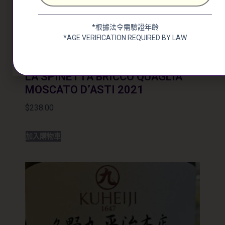
*根據法令需驗證年齡
*AGE VERIFICATION REQUIRED BY LAW
LA SPINETTA BRICCO QUAGLIA
MOSCATO D’ASTI 2021
$
238.00
加入購物車