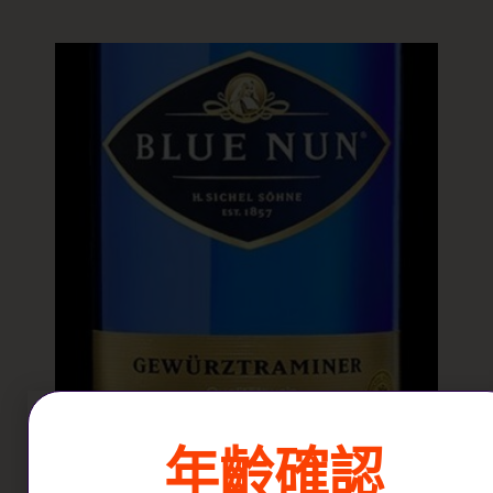
年齡確認
BLUE NUN GEWÜRZTRAMINER