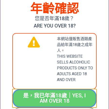
NUN
年齡確認
RIVANER
2020
BLUE NUN
$
188.00
您是否年滿18歲？
GEWÜRZTRAMINER
2020
ARE YOU OVER 18?
加入購物
$
188.00
車
本網站僅販售酒類產
加入購物車
品給年滿18歲之成年
人。
THIS WEBSITE
SELLS ALCOHOLIC
CONTACT
張記國際洋酒有限公
PRODUCTS ONLY TO
司
ADULTS AGED 18
US
CHEUNG KEE
AND OVER.
INTERNATIONAL
聯絡我們
WINES LIMITED
是，我已年滿18歲｜YES, I
新界大圍成運道25-27
AM OVER 18
號成全工業大廈地下2
+852 6388 4444