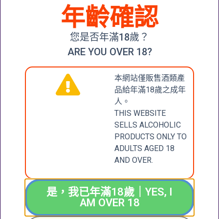
年齡確認
BLUE NUN
您是否年滿18歲？
GEWÜRZTRAMINER
2020
ARE YOU OVER 18?
$
188.00
本網站僅販售酒類產
加入購物車
品給年滿18歲之成年
人。
THIS WEBSITE
SELLS ALCOHOLIC
CONTACT
張記國際洋酒有限公
PRODUCTS ONLY TO
司
ADULTS AGED 18
US
CHEUNG KEE
AND OVER.
INTERNATIONAL
聯絡我們
WINES LIMITED
是，我已年滿18歲｜YES, I
新界大圍成運道25-27
AM OVER 18
號成全工業大廈地下2
+852 6388 4444