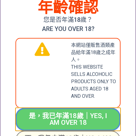
年齡確認
CHÂTEAU
TALBOT
您是否年滿18歲？
SAINT-
JULIEN
ARE YOU OVER 18?
(GRAND CRU
CLASSÉ) 2016
本網站僅販售酒類產
查看內容
品給年滿18歲之成年
人。
THIS WEBSITE
SELLS ALCOHOLIC
CONTACT
張記國際洋酒有限公
PRODUCTS ONLY TO
司
US
ADULTS AGED 18
CHEUNG KEE
AND OVER.
INTERNATIONAL
聯絡我們
WINES LIMITED
是，我已年滿18歲｜YES, I
新界大圍成運道25-27
AM OVER 18
號成全工業大廈地下2
+852 6388 4444
號舖