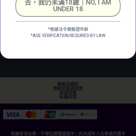
否，我仍未滿18歲｜NO, I AM
Unit 2, G/F, Shing
UNDER 18
Chuen Industrial
Building, 25 Shing
Wan Road, Tai Wai,
*根據法令需驗證年齡
New Territerory
*AGE VERIFICATION REQUIRED BY LAW
加微信
+852 2682 6366
info@ckwines.com.hk
條款及細則
退款和退貨政策
送貨政策
私隱政策
根據香港法律，不得在經營過程中，向未成年人出售或供應令