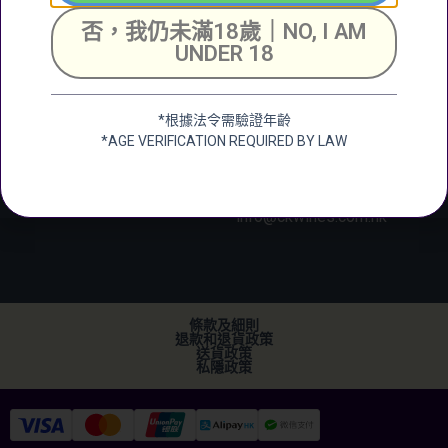
號成全工業大廈地下2
+852 6388 4444
否，我仍未滿18歲｜NO, I AM
號舖
UNDER 18
Unit 2, G/F, Shing
Chuen Industrial
Building, 25 Shing
*根據法令需驗證年齡
Wan Road, Tai Wai,
*AGE VERIFICATION REQUIRED BY LAW
New Territerory
加微信
+852 2682 6366
info@ckwines.com.hk
條款及細則
退款和退貨政策
送貨政策
私隱政策