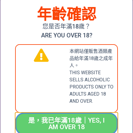
年齡確認
MOULIN DE
DUHART
PAUILLAC
DOMAINES
您是否年滿18歲？
BARONS DE
ROTHSCHILD
ARE YOU OVER 18?
(LAFITE) 2014
$
500.00
本網站僅販售酒類產
品給年滿18歲之成年
加入購物車
人。
THIS WEBSITE
SELLS ALCOHOLIC
PRODUCTS ONLY TO
CONTACT
張記國際洋酒有限公
ADULTS AGED 18
司
US
AND OVER.
CHEUNG KEE
INTERNATIONAL
聯絡我們
WINES LIMITED
是，我已年滿18歲｜YES, I
AM OVER 18
新界大圍成運道25-27