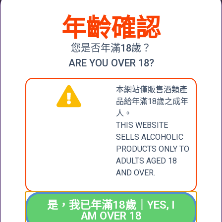
DOMAINE DE
MOULIN DE
年齡確認
LA JANASSE
DUHART
CÔTES DU
PAUILLAC
RHÔNE
DOMAINES
您是否年滿18歲？
VILLAGES
BARONS DE
TERRE
ROTHSCHILD
ARE YOU OVER 18?
D’ARGILE
(LAFITE) 2014
2018
$
500.00
$
308.00
本網站僅販售酒類產
加入購物車
品給年滿18歲之成年
加入購物車
人。
THIS WEBSITE
SELLS ALCOHOLIC
PRODUCTS ONLY TO
CONTACT
張記國際洋酒有限公
ADULTS AGED 18
司
AND OVER.
US
CHEUNG KEE
INTERNATIONAL
聯絡我們
是，我已年滿18歲｜YES, I
WINES LIMITED
AM OVER 18