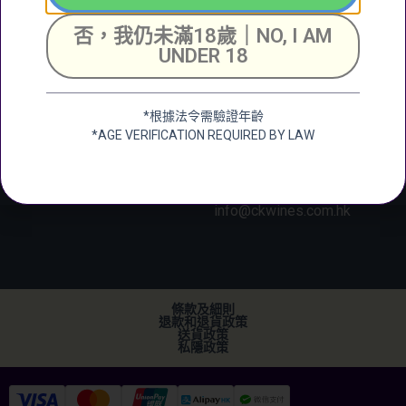
新界大圍成運道25-27
號成全工業大廈地下2
否，我仍未滿18歲｜NO, I AM
+852 6388 4444
號舖
UNDER 18
Unit 2, G/F, Shing
Chuen Industrial
Building, 25 Shing
*根據法令需驗證年齡
Wan Road, Tai Wai,
*AGE VERIFICATION REQUIRED BY LAW
New Territerory
加微信
+852 2682 6366
info@ckwines.com.hk
條款及細則
退款和退貨政策
送貨政策
私隱政策