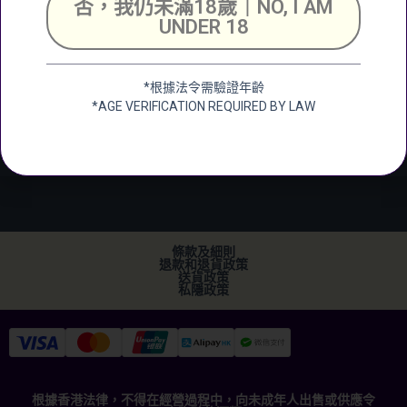
否，我仍未滿18歲｜NO, I AM
Unit 2, G/F, Shing
UNDER 18
Chuen Industrial
Building, 25 Shing
Wan Road, Tai Wai,
*根據法令需驗證年齡
New Territerory
*AGE VERIFICATION REQUIRED BY LAW
加微信
+852 2682 6366
info@ckwines.com.hk
條款及細則
退款和退貨政策
送貨政策
私隱政策
根據香港法律，不得在經營過程中，向未成年人出售或供應令