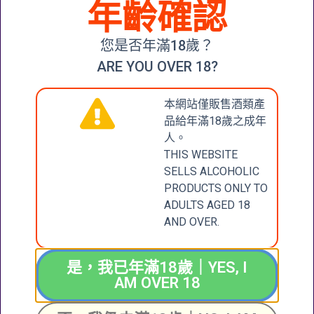
年齡確認
CHÂTEAU
TALBOT
您是否年滿18歲？
SAINT-
JULIEN
ARE YOU OVER 18?
(GRAND CRU
CLASSÉ) 2016
本網站僅販售酒類產
查看內容
品給年滿18歲之成年
人。
THIS WEBSITE
SELLS ALCOHOLIC
CONTACT
張記國際洋酒有限公
PRODUCTS ONLY TO
司
US
ADULTS AGED 18
CHEUNG KEE
AND OVER.
INTERNATIONAL
聯絡我們
WINES LIMITED
是，我已年滿18歲｜YES, I
新界大圍成運道25-27
AM OVER 18
號成全工業大廈地下2
+852 6388 4444
號舖