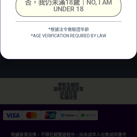
否，我仍未滿18歲｜NO, I AM
Unit 2, G/F, Shing
UNDER 18
Chuen Industrial
Building, 25 Shing
Wan Road, Tai Wai,
*根據法令需驗證年齡
New Territerory
*AGE VERIFICATION REQUIRED BY LAW
加微信
+852 2682 6366
info@ckwines.com.hk
條款及細則
退款和退貨政策
送貨政策
私隱政策
根據香港法律，不得在經營過程中，向未成年人出售或供應令