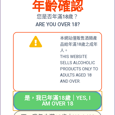
年齡確認
CHÂTEAU
TALBOT
您是否年滿18歲？
SAINT-
JULIEN
ARE YOU OVER 18?
(GRAND CRU
CLASSÉ) 2016
本網站僅販售酒類產
查看內容
品給年滿18歲之成年
人。
THIS WEBSITE
SELLS ALCOHOLIC
CONTACT
張記國際洋酒有限公
PRODUCTS ONLY TO
司
US
ADULTS AGED 18
CHEUNG KEE
AND OVER.
INTERNATIONAL
聯絡我們
WINES LIMITED
是，我已年滿18歲｜YES, I
新界大圍成運道25-27
AM OVER 18
號成全工業大廈地下2
+852 6388 4444
號舖