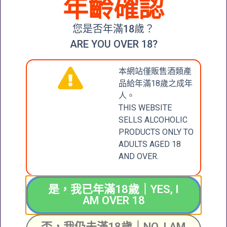
年齡確認
CLOUDY BAY
CHARDONNAY
您是否年滿18歲？
2019
ARE YOU OVER 18?
$
350.00
加入購物車
本網站僅販售酒類產
品給年滿18歲之成年
人。
THIS WEBSITE
CONTACT
張記國際洋酒有限公
SELLS ALCOHOLIC
司
PRODUCTS ONLY TO
US
CHEUNG KEE
ADULTS AGED 18
INTERNATIONAL
AND OVER.
聯絡我們
WINES LIMITED
新界大圍成運道25-27
是，我已年滿18歲｜YES, I
AM OVER 18
號成全工業大廈地下2
+852 6388 4444
號舖
Unit 2, G/F, Shing
否，我仍未滿18歲｜NO, I AM