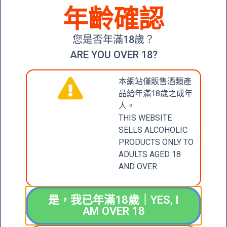
CHANDON
年齡確認
GARDEN
SPRITZ
ORANGE
CHANDON BRUT
BITTERS
MÉTHODE
您是否年滿18歲？
TRADITIONNELLE
$
250.00
N.V.
ARE YOU OVER 18?
$
250.00
加入購物
本網站僅販售酒類產
車
加入購物車
品給年滿18歲之成年
人。
THIS WEBSITE
SELLS ALCOHOLIC
CONTACT
張記國際洋酒有限公
PRODUCTS ONLY TO
司
ADULTS AGED 18
US
CHEUNG KEE
AND OVER.
INTERNATIONAL
聯絡我們
WINES LIMITED
是，我已年滿18歲｜YES, I
新界大圍成運道25-27
AM OVER 18
號成全工業大廈地下2
+852 6388 4444