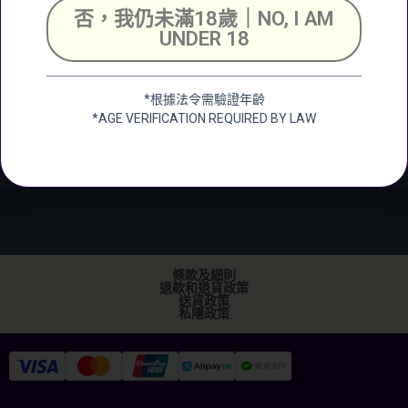
號舖
否，我仍未滿18歲｜NO, I AM
Unit 2, G/F, Shing
UNDER 18
Chuen Industrial
Building, 25 Shing
Wan Road, Tai Wai,
*根據法令需驗證年齡
New Territerory
*AGE VERIFICATION REQUIRED BY LAW
加微信
+852 2682 6366
info@ckwines.com.hk
條款及細則
退款和退貨政策
送貨政策
私隱政策