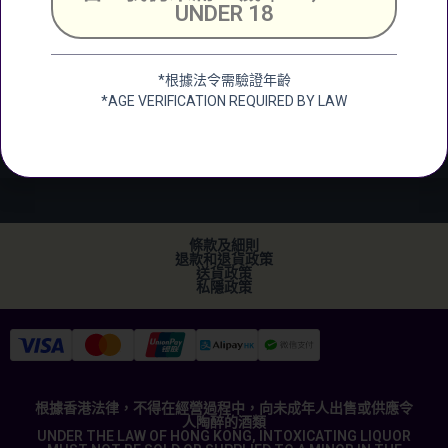
Chuen Industrial
UNDER 18
Building, 25 Shing
Wan Road, Tai Wai,
New Territerory
*根據法令需驗證年齡
*AGE VERIFICATION REQUIRED BY LAW
加微信
+852 2682 6366
info@ckwines.com.hk
條款及細則
退款和退貨政策
送貨政策
私隱政策
根據香港法律，不得在經營過程中，向未成年人出售或供應令
人陶醉的酒類
UNDER THE LAW OF HONG KONG, INTOXICATING LIQUOR