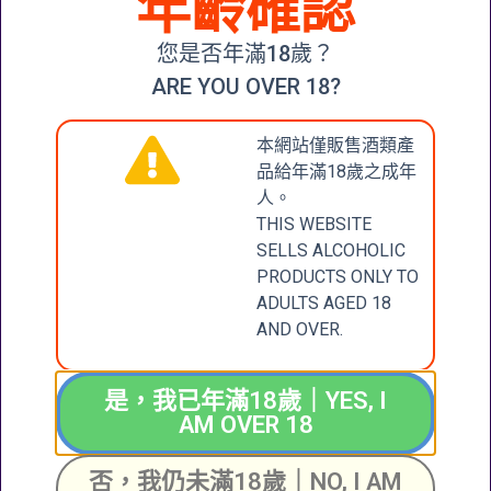
年齡確認
朝妻酒造 越乃
您是否年滿18歲？
風雪 純米吟醸
$
300.00
ARE YOU OVER 18?
加入購物車
本網站僅販售酒類產
品給年滿18歲之成年
人。
THIS WEBSITE
CONTACT
張記國際洋酒有限公
SELLS ALCOHOLIC
司
PRODUCTS ONLY TO
US
CHEUNG KEE
ADULTS AGED 18
INTERNATIONAL
聯絡我們
AND OVER.
WINES LIMITED
新界大圍成運道25-27
是，我已年滿18歲｜YES, I
號成全工業大廈地下2
AM OVER 18
+852 6388 4444
號舖
Unit 2, G/F, Shing
否，我仍未滿18歲｜NO, I AM