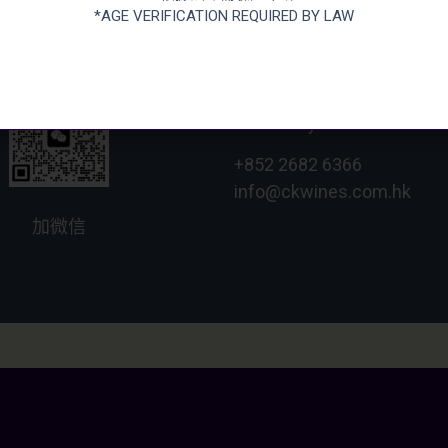
 US
張記國際洋酒有限公司
*AGE VERIFICATION REQUIRED BY LAW
CHEUNG KEE INTERNATIO
新界大圍成運道25-27號
Unit 2, G/F, Shing Chuen In
Territerory
+852 2682 6366
info@ckwines.com.hk
加微信