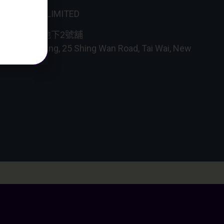
NAL WINES LIMITED
成全工業大廈地下2號舖
dustrial Building, 25 Shing Wan Road, Tai Wai, New