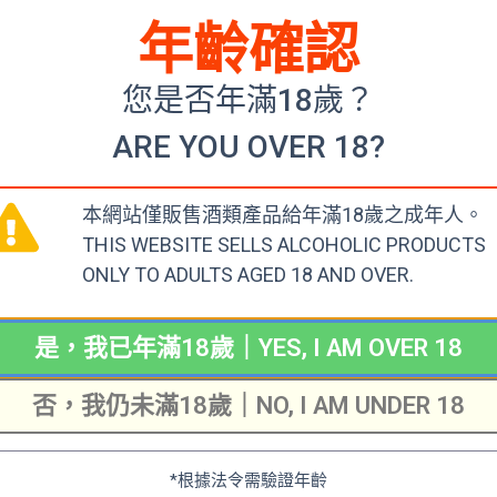
年齡確認
您是否年滿18歲？
ARE YOU OVER 18?
本網站僅販售酒類產品給年滿18歲之成年人。
N BRUT MÉTHODE
CHANDON GARDEN SPRITZ
NNELLE N.V.
ORANGE BITTERS
THIS WEBSITE SELLS ALCOHOLIC PRODUCTS
ONLY TO ADULTS AGED 18 AND OVER.
$
250.00
車
加入購物車
是，我已年滿18歲｜YES, I AM OVER 18
否，我仍未滿18歲｜NO, I AM UNDER 18
 US
張記國際洋酒有限公司
*根據法令需驗證年齡