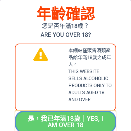
年齡確認
MOULIN DE
DUHART
PAUILLAC
DOMAINES
您是否年滿18歲？
BARONS DE
ROTHSCHILD
ARE YOU OVER 18?
(LAFITE) 2014
$
500.00
本網站僅販售酒類產
品給年滿18歲之成年
加入購物車
人。
THIS WEBSITE
SELLS ALCOHOLIC
PRODUCTS ONLY TO
CONTACT
張記國際洋酒有限公
ADULTS AGED 18
司
US
AND OVER.
CHEUNG KEE
INTERNATIONAL
聯絡我們
WINES LIMITED
是，我已年滿18歲｜YES, I
AM OVER 18
新界大圍成運道25-27