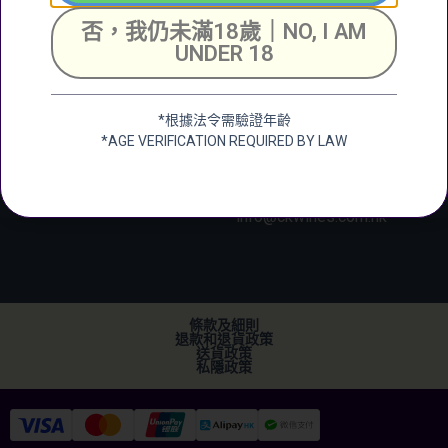
號成全工業大廈地下2
+852 6388 4444
否，我仍未滿18歲｜NO, I AM
號舖
UNDER 18
Unit 2, G/F, Shing
Chuen Industrial
Building, 25 Shing
*根據法令需驗證年齡
Wan Road, Tai Wai,
*AGE VERIFICATION REQUIRED BY LAW
New Territerory
加微信
+852 2682 6366
info@ckwines.com.hk
條款及細則
退款和退貨政策
送貨政策
私隱政策