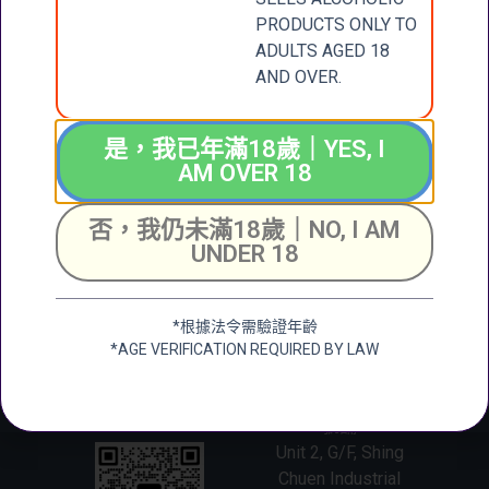
BARONS DE
ROTHSCHILD
PRODUCTS ONLY TO
(LAFITE) 2014
ADULTS AGED 18
$
500.00
AND OVER.
加入購物車
是，我已年滿18歲｜YES, I
AM OVER 18
CONTACT
否，我仍未滿18歲｜NO, I AM
張記國際洋酒有限公
UNDER 18
司
US
CHEUNG KEE
INTERNATIONAL
聯絡我們
*根據法令需驗證年齡
WINES LIMITED
*AGE VERIFICATION REQUIRED BY LAW
新界大圍成運道25-27
號成全工業大廈地下2
+852 6388 4444
號舖
Unit 2, G/F, Shing
Chuen Industrial