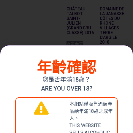
CHÂTEAU
DOMAINE DE
TALBOT
LA JANASSE
SAINT-
CÔTES DU
JULIEN
RHÔNE
(GRAND CRU
VILLAGES
CLASSÉ) 2016
TERRE
D’ARGILE
2018
查看內容
$
308.00
年齡確認
加入購物車
您是否年滿18歲？
ARE YOU OVER 18?
本網站僅販售酒類產
品給年滿18歲之成年
MOULIN DE
人。
DUHART
PAUILLAC
THIS WEBSITE
DOMAINES
SELLS ALCOHOLIC