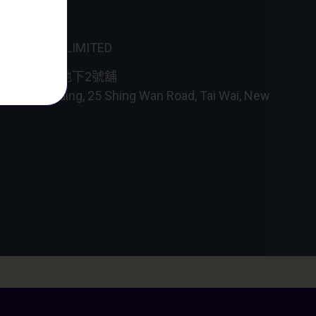
NAL WINES LIMITED
成全工業大廈地下2號舖
dustrial Building, 25 Shing Wan Road, Tai Wai, New