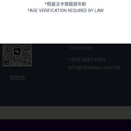
*根據法令需驗證年齡
 US
*AGE VERIFICATION REQUIRED BY LAW
張記國際洋酒有限公司
CHEUNG KEE INTERNATIO
新界大圍成運道25-27號
Unit 2, G/F, Shing Chuen In
Territerory
+852 2682 6366
info@ckwines.com.hk
加微信