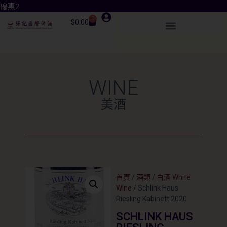
優惠3
0
$
0.00
WINE
美酒
首頁
/
酒類
/
白酒 White
Wine
/ Schlink Haus
Riesling Kabinett 2020
SCHLINK HAUS