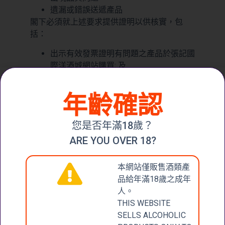
遺漏或錯誤送遞產品
閣下必須就上述要求提供證明以供核實，包
括：
出示有效發票證明有問題之產品於張記國
際洋酒城網站購買; 及
把有問題之產品的影像/相片拍攝並透過
電郵/WhatsApp發送給我們作為證據。
年齡確認
在任何情況下，定價每瓶HK $ 1,000或以上，
和/或酒齡10年或更老的葡萄酒均不設退換。
您是否年滿18歲？
除非是貨品品質出現問題，否則不接受顧客因
ARE YOU OVER 18?
購買錯誤產品、購買已使用推廣優惠產品或其
他個人因素為訂單而進行退款。
本網站僅販售酒類產
所有上述要求一經核實，我們會於15個工作日
品給年滿18歲之成年
內就相同產品安排退貨及更換。如果該產品沒
人。
有存貨，我們將會向閣下退款。
THIS WEBSITE
SELLS ALCOHOLIC
關於退款或換貨而引起的任何爭議，本公司保