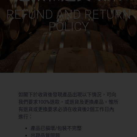
優惠3
REFUND AND RETURN
0
$
0.00
POLICY
如閣下於收貨後發現產品出現以下情況，可向
我們要求100%退款，或退貨及更換產品。惟所
有退貨或更換要求必須在收貨後2個工作日內
進行：
產品已損壞/包裝不完整
出現品質問題