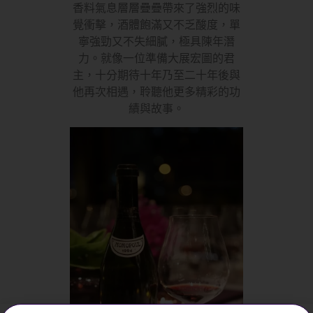
香料氣息層層疊疊帶來了強烈的味
覺衝擊，酒體飽滿又不乏酸度，單
寧強勁又不失細膩，極具陳年潛
力。就像一位準備大展宏圖的君
主，十分期待十年乃至二十年後與
他再次相遇，聆聽他更多精彩的功
績與故事。