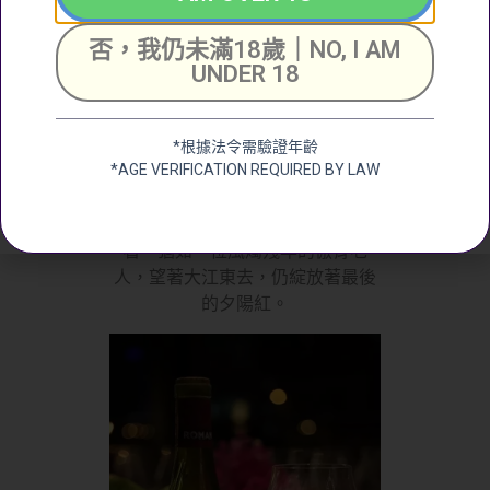
否，我仍未滿18歲｜NO, I AM
Romanée Conti 1980
UNDER 18
氧化味很重，某壕在家豎著放太久
了可能…香氣讓人聯想到了雪莉桶
威士忌，焦糖、煙熏、太妃糖氣息
*根據法令需驗證年齡
*AGE VERIFICATION REQUIRED BY LAW
濃郁，又帶有點果乾、果脯的香
氣。但是入口酸度很高，依然有一
定的結構感，飲到最後還能支撐
著。猶如一位風燭殘年的傲骨老
人，望著大江東去，仍綻放著最後
的夕陽紅。