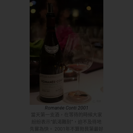
Romanée Conti 2001
當天第一支酒，在等待的時候大家
紛紛表示”飢渴難耐”，迫不及待地
先嘗為快。 2001年不算勃艮第最好