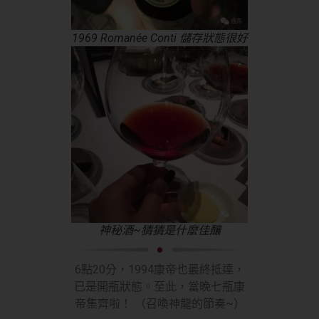
1969 Romanée Conti 儲存狀態很好
神秘酒~猜猜是什麼佳釀
6點20分，1994康帝也最終抵達，
已是開瓶狀態。至此，當晚七瓶康
帝集齊啦！ （召喚神龍的節奏~）