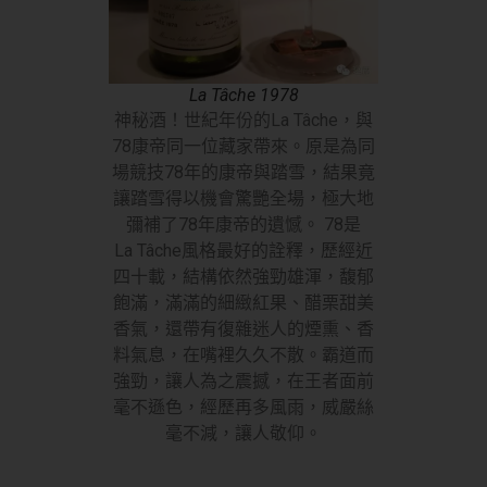
La Tâche 1978
神秘酒！世紀年份的La Tâche，與
78康帝同一位藏家帶來。原是為同
場競技78年的康帝與踏雪，結果竟
讓踏雪得以機會驚艷全場，極大地
彌補了78年康帝的遺憾。 78是
La Tâche風格最好的詮釋，歷經近
四十載，結構依然強勁雄渾，馥郁
飽滿，滿滿的細緻紅果、醋栗甜美
香氣，還帶有復雜迷人的煙熏、香
料氣息，在嘴裡久久不散。霸道而
強勁，讓人為之震撼，在王者面前
毫不遜色，經歷再多風雨，威嚴絲
毫不減，讓人敬仰。