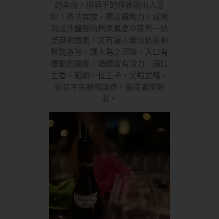
的年份，但酒王的卻表現出人意
料！熱情奔放，極富親和力。感覺
到成熟馥郁的烤果氣息中帶有一絲
芝麻的香氣，又有讓人無法抗拒的
玫瑰芬芳，讓人為之沉醉。入口有
靈動的酸度，酒體富有活力，滿口
生香。猶如一位王子，文韜武略，
卻又不失親和謙恭，贏得滿堂喝
彩。