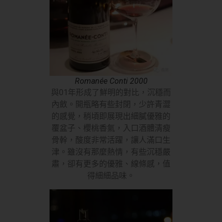
Romanée Conti 2000
與01年形成了鮮明的對比，沉穩而
內斂。開瓶略有些封閉，少許青澀
的感覺，稍頃即展現出細膩優雅的
覆盆子、櫻桃香氣，入口酒體清瘦
骨幹，酸度非常活躍，讓人滿口生
津。雖沒有那麼熱情，有些沉穩嚴
肅，卻有更多的優雅、線條感，值
得細細品味。