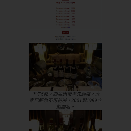
下午5點，四瓶康帝率先到席，大
家已經急不可待啦，2001與1999立
刻開瓶。