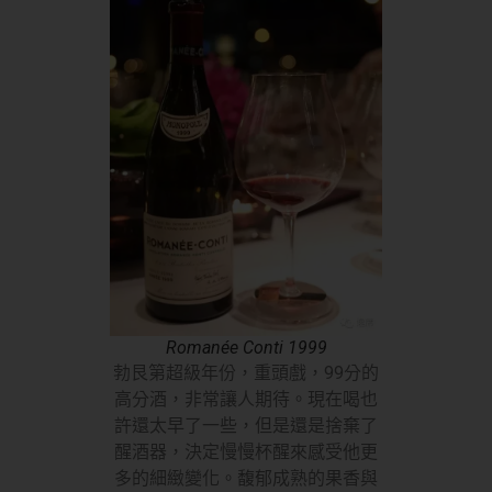
Romanée Conti 1999
勃艮第超級年份，重頭戲，99分的
高分酒，非常讓人期待。現在喝也
許還太早了一些，但是還是捨棄了
醒酒器，決定慢慢杯醒來感受他更
多的細緻變化。馥郁成熟的果香與