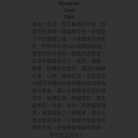
Romanée
Conti
1969
最後一支酒，當天最老的年份，亦
是勃艮第的一個超級年份。在經歷
了78的遺憾之後，大家難免有些緊
張，然而69年的Conti割開酒帽後，
發現保存非常好。開瓶充滿驚喜！
非常年輕富有活力，成熟、優雅、
輕盈。結構依然堅挺，滿滿的細膩
紅果、山楂、酸梅氣息，並且能從
中感受到傳說中康帝獨有的凋零玫
瑰花香氣，讓人彷彿置身在花的海
洋中，縱情忘我，餘韻悠悠。當天
最棒的一支酒！宛如一件無暇的瑰
寶，無論被多少人擁有過，歲月也
無法使其失色，只會賦予他更多的
傳奇色彩。他就靜靜地躺在那裡，
等待真正的主人。