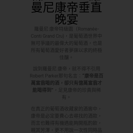
曼尼康帝垂直
晚宴
羅曼尼·康帝特級園（Romanée-
Conti Grand Cru)，是葡萄酒世界中
無可爭議的最偉大的葡萄酒，也是
所有葡萄酒愛好者夢寐以求的終極
佳釀。
說到羅曼尼·康帝，就不得不引用
Robert Parker那句名言：
“康帝是百
萬富翁喝的酒，卻只有億萬富翁才
能喝得到”
，足見康帝的珍貴與稀
有。
在真正的葡萄酒收藏家的酒窖中，
康帝是必定要費心去尋找的酒款，
而言也難得有機遇能夠開瓶酌飲，
親其芳澤，更不用說一次性同時品