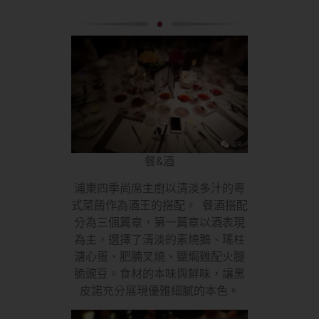
餐&酒
浦東四季尚席主廚以清淡多汁的粵
式菜餚作為酒王的搭配。 餐酒搭配
分為三個篇章，第一篇章以酒表現
為主，選擇了清淡的素燒鵝、瑤柱
溏心蛋、肥腩叉燒、鹽焗雞配火腿
脆豌豆。食材的本味與鮮味，讓黑
皮諾充分展現優雅細膩的本色。