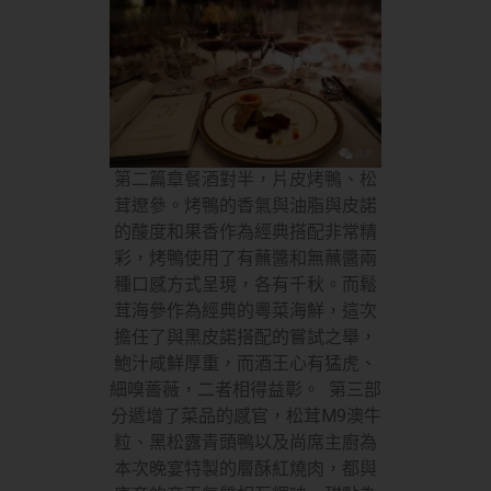
第二篇章餐酒對半，片皮烤鴨、松
茸遼參。烤鴨的香氣與油脂與皮諾
的酸度和果香作為經典搭配非常精
彩，烤鴨使用了有蘸醬和無蘸醬兩
種口感方式呈現，各有千秋。而鬆
茸海參作為經典的粵菜海鮮，這次
擔任了與黑皮諾搭配的嘗試之舉，
鮑汁咸鮮厚重，而酒王心有猛虎、
細嗅薔薇，二者相得益彰。 第三部
分遞增了菜品的感官，松茸M9澳牛
粒、黑松露青頭鴨以及尚席主廚為
本次晚宴特製的層酥紅燒肉，都與