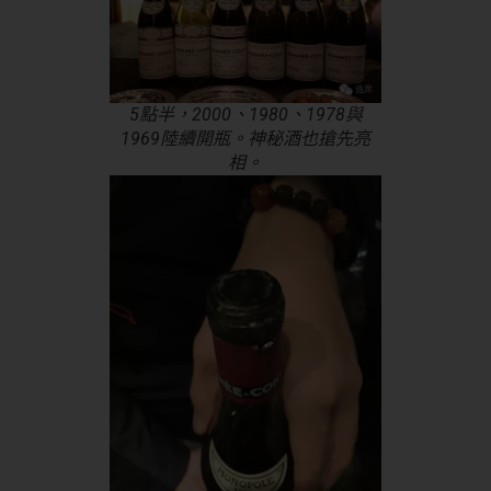
5點半，2000、1980、1978與
1969陸續開瓶。神秘酒也搶先亮
相。