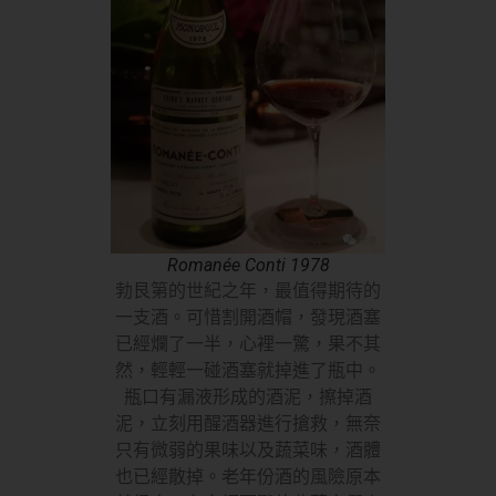
Romanée Conti 1978
勃艮第的世紀之年，最值得期待的
一支酒。可惜割開酒帽，發現酒塞
已經爛了一半，心裡一驚，果不其
然，輕輕一碰酒塞就掉進了瓶中。
瓶口有漏液形成的酒泥，擦掉酒
泥，立刻用醒酒器進行搶救，無奈
只有微弱的果味以及蔬菜味，酒體
也已經散掉。老年份酒的風險原本